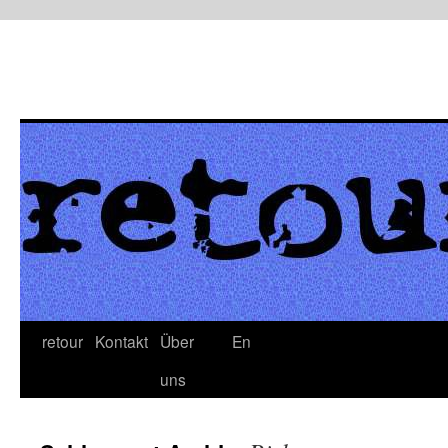
retour
Kontakt
Über
En
uns