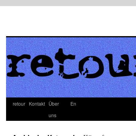
retour
Kontakt
Über
En
uns