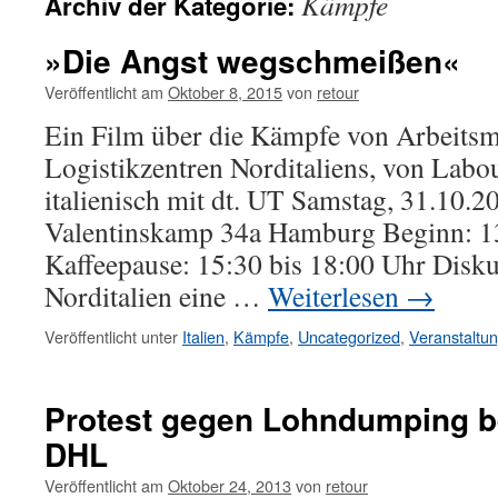
Kämpfe
Archiv der Kategorie:
»Die Angst wegschmeißen«
Veröffentlicht am
Oktober 8, 2015
von
retour
Ein Film über die Kämpfe von Arbeitsm
Logistikzentren Norditaliens, von Labou
italienisch mit dt. UT Samstag, 31.10.2
Valentinskamp 34a Hamburg Beginn: 13
Kaffeepause: 15:30 bis 18:00 Uhr Disku
Norditalien eine …
Weiterlesen
→
Veröffentlicht unter
Italien
,
Kämpfe
,
Uncategorized
,
Veranstaltu
Protest gegen Lohndumping be
DHL
Veröffentlicht am
Oktober 24, 2013
von
retour